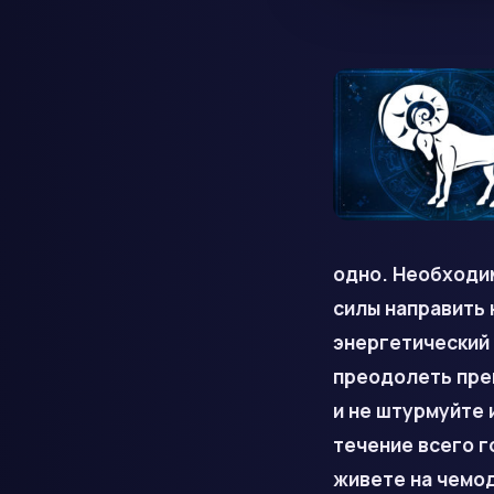
одно. Необходим
силы направить
энергетический 
преодолеть пре­
и не штурмуйте 
течение всего г
живете на чемод