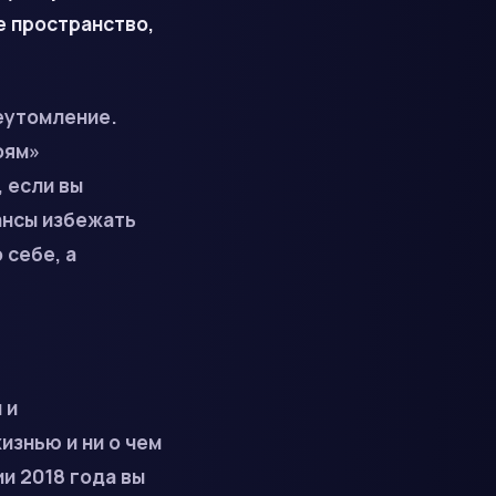
е пространство,
еутомление.
оям»
 если вы
ансы избежать
 себе, а
 и
знью и ни о чем
и 2018 года вы