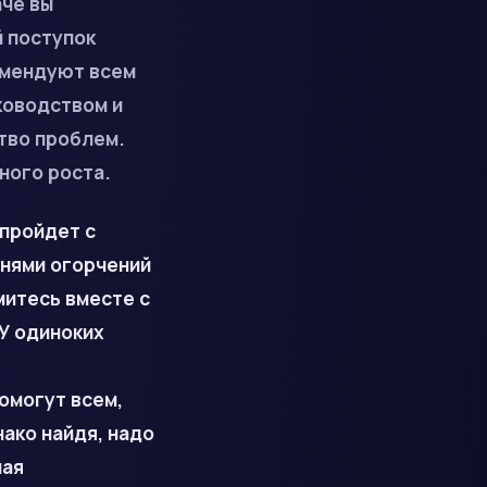
аче вы
 поступок
омендуют всем
ководством и
ство проблем.
ного роста.
 пройдет с
днями огорчений
итесь вместе с
У одиноких
омогут всем,
нако
найдя, надо
ная