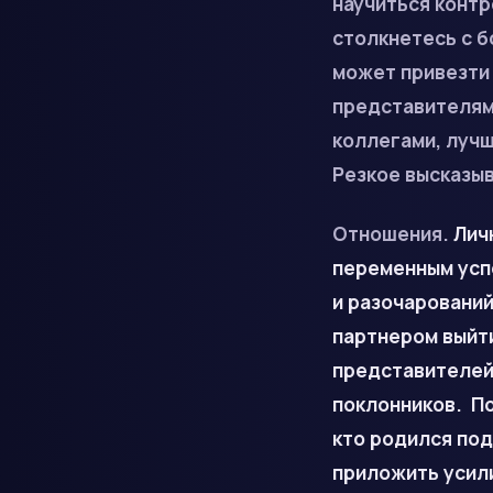
научиться контр
столкнетесь с 
может привезти
представителям 
коллегами, лучш
Резкое высказыв
Отношения.
Лич
переменным успе
и разочаровани
партнером выйти
представителей
поклонников. По
кто родился под
приложить усил