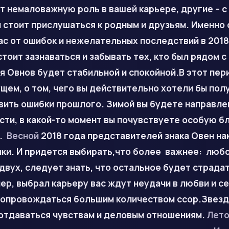
т немаловажную роль в вашей карьере, другие – 
стоит прислушаться к родным и друзьям. Именно 
с от ошибок и нежелательных последствий в 2018 
тоит зазнаваться и забывать тех, кто был рядом с 
я Овнов будет стабильной и спокойной.В этот пер
щем, о том, чего вы действительно хотели бы пол
авить ошибки прошлого. Зимой вы будете направл
ти, в какой-то момент вы почувствуете особую б
и.
Весной
2018 года представителей знака Овен на
ки. И придется выбирать,что более важнее: любо
двух, следует знать, что остальное будет страдат
ер, выбрал карьеру вас ждут неудачи в любви и с
сопровождаться большим количеством ссор.Звезд
 отдаваться чувствам и деловым отношениям.
Лет