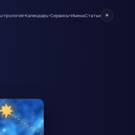
☀
Астрология
Календарь
Сервисы
Имена
Cтатьи