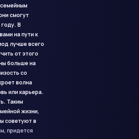
с семейным
они смогут
году. В
вами на пути к
иод лучше всего
учить от этого
ены больше на
лизость со
кроет волна
вь или карьера.
ь. Таким
емейной жизни,
ы советуют в
ом
,
придется