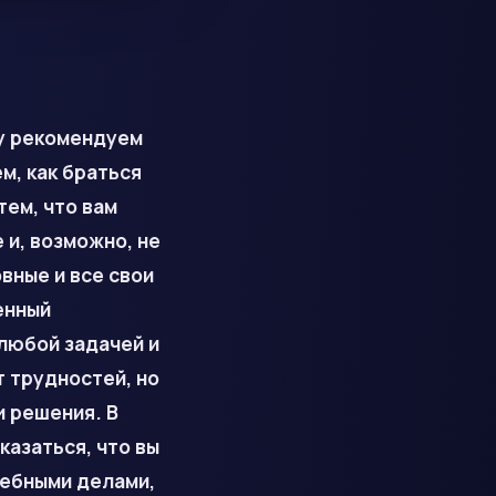
му рекомендуем
м, как браться
тем, что вам
 и, возможно, не
вные и все свои
енный
 любой задачей и
т трудностей, но
 ре­шения. В
казаться, что вы
жебными делами,