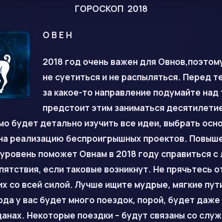
ГОРОСКОП 2018
О В Е Н
2018 год очень важен для Овнов,поэто
не суетиться и не распыляться. Перед те
за какое-то направление подумайте над 
предстоит этим заниматься десятилетие
о будет детально изучить все идеи, выбрать осно
 на реализацию беспроигрышных проектов. Повыш
уровень поможет Овнам в 2018 году справиться с
пятствия, если таковые возникнут. Не прячьтесь о
их со всей силой. Лучше ищите мудрые, мягкие пути
ода у вас будет много поездок, порой, будет даже 
анах. Некоторые поездки – будут связаны со слу