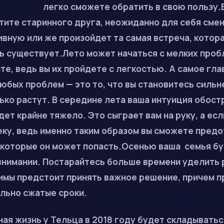
легко сможете обратить в свою пользу
.
ите старинного друга, неожиданно для себя смен
вную или же произойдет та самая встреча, котора
 существует.Лето может начаться с мелких пробл
те, ведь вы их пройдете с легкостью. А самое гла
бых проблем — это то, что вы становитесь сильне
ько растут. В середине
лета
ваша интуиция обост
дет крайне тяжело. Это сыграет вам на руку, а ес
еку, ведь именно таким образом вы сможете пред
 которые он может
попасть.
Осенью
ваша семья бу
внимании. Постарайтесь больше времени уделить 
имы
п
редстоит принять важное решение, причем п
льно сжатые сроки.
ная жизнь у Тельца в 2018 году будет складывать