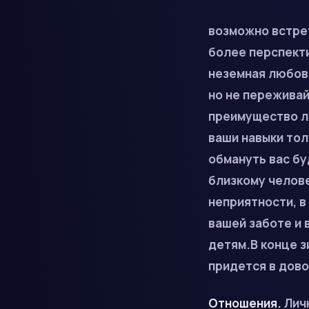
возможно встрет
более перспекти
неземная любовь
но не переживай
преимущество лю
ваши навыки тол
обмануть вас бу
близкому челов
неприятности, в
вашей заботе и 
детям.В конце
з
придется в дово
Отношения.
Лич