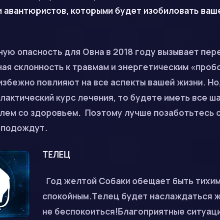
и авантюристов, которыми будет изобиловать ваш
ную опасность для Овна в 2018 году вызывает пер
ая склонность к травмам и энергетическим «проб
збежно повлияют на все аспекты вашей жизни. Но,
актический курс лечения, то будете иметь все ш
лем со здоровьем.
Поэтому лучше позаботьтесь о
 подождут.
ТЕЛЕЦ
Год желтой Собаки обещает быть тихим
спокойным.Телец будет наслаждаться жи
не беспокоиться!Благоприятные ситуаци