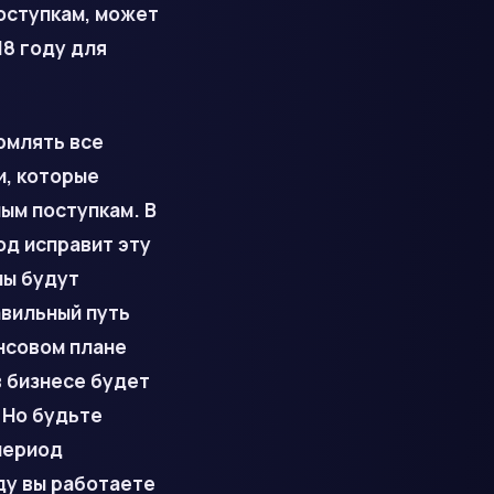
оступкам, может
18 году для
рмлять все
и, которые
ым поступкам. В
од исправит эту
ны будут
авильный путь
нсовом плане
в бизнесе будет
 Но будьте
период
ду вы работаете