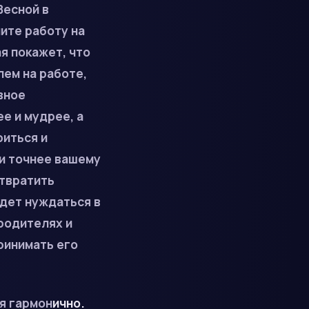
Весной
в
ите работу на
я покажет, что
ем на работе,
вное
е и мудрее, а
риться и
ли точнее вашему
отвратить
дет нуждаться в
родителях и
ринимать его
ся гармон
ично.