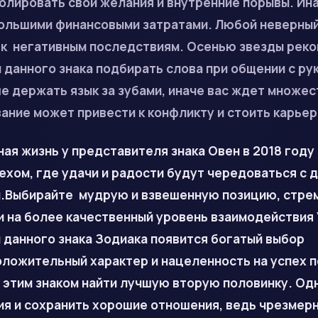
олировать свои желания и внутренние порывы. Ин
большими финансовыми затратами. Любой неверный
 к негативным последствиям.
Осенью
звезды рек
данного знака подбирать слова при общении с ру
е держать язык за зубами, иначе вас ждет множе
ание может привести к конфликту и стоить карьер
ная жизнь у представителя знака Овен в 2018 году
хом, где удачи и радости будут чередоваться с 
й.Выбирайте мудрую и взвешенную позицию, стрем
 на более качественный уровень взаимодействия 
 данного знака Зодиака появится богатый выбор
ложительный характер и нацеленность на успех п
 этим знаком найти лучшую вторую половинку. Од
ия и сохранить хорошие отношения, ведь чрезмер