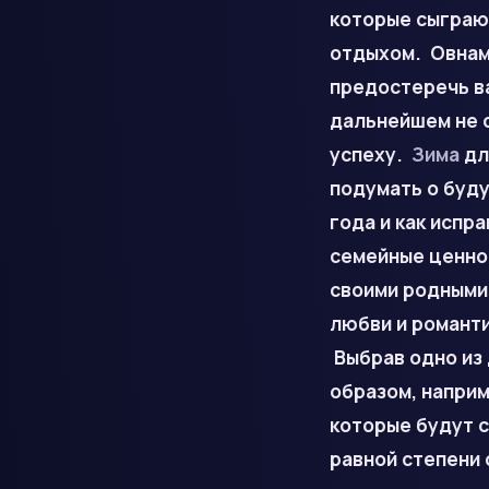
которые сыграю
отдыхом. Овнам 
предостеречь ва
дальнейшем не с
успеху.
Зима
дл
подумать о буду
года и как испр
семейные ценнос
своими родным
любви и романти
Выбрав одно из 
образом, наприм
которые будут 
равной степени