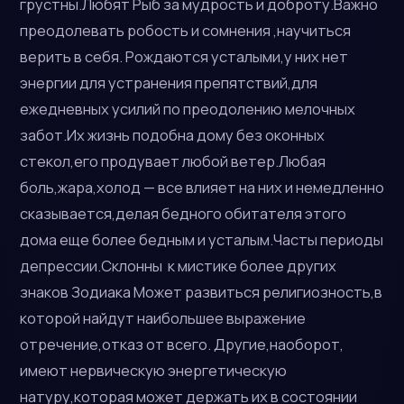
грустны.Любят Рыб за мудрость и доброту.Важно
преодолевать робость и сомнения ,научиться
верить в себя. Рождаются усталыми,у них нет
энергии для устранения препятствий,для
ежедневных усилий по преодолению мелочных
забот.Их жизнь подобна дому без оконных
стекол,его продувает любой ветер.Любая
боль,жара,холод — все влияет на них и немедленно
сказывается,делая бедного обитателя этого
дома еще более бедным и усталым.Часты периоды
депрессии.Склонны к мистике более других
знаков Зодиака Может развиться религиозность,в
которой найдут наибольшее выражение
отречение,отказ от всего. Другие,наоборот,
имеют нервическую энергетическую
натуру,которая может держать их в состоянии