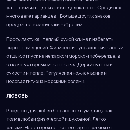
разборчивы в еде и любят деликатесы. Среди них
много вегетарианцев. Больше других знаков
предрасположены к шизофрении.
Профилактика : теплый,сухой климат,избегать
сырых помещений. Физические упражнения,частый
отдых,отпуск на нежарком морском побережье, в
открытых горных местностях. Держать ноги в
сухости и тепле. Регулярная ножная ванна и
носовая гигиена морскими солями.
ЛЮБОВЬ
Рождены для любви.Страстные и умелые,знают
толк в любви физической и духовной. Легко
ранимы.Неосторожное слово партнера может