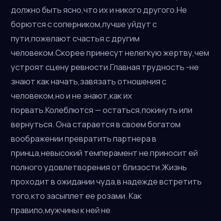
должно быть ясно,что их и никого другого.Не
борются с соперником,лучше уйдут с
пути,пожелают счастья с другим
человеком.Скорее принесут нелегкую жертву,чем
устроят сцену ревности.Главная трудность -не
знают как начать,завязать отношения с
человеком,но и не знают,как их
порвать.Колеблются — остаться,покинуть или
вернуться. Она старается в своем богатом
воображении превратить партнера в
принца,невысокий темперамент не приносит ей
полного удовлетворения от близости.Жизнь
проходит в ожидании чуда,в надежде встретить
того,кто засыплет ее розами. Как
правило,мужчины к ней не