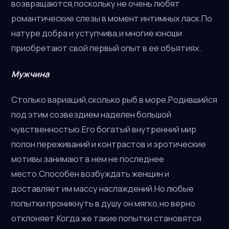
возвращаются,поскольку не очень любят
романтические слезы в момент интимных ласк.По
натуре добра и уступчива,и многие юноши
приобретают свой первый опыт в ее объятиях.
Мужчина
Столько вариаций,сколько рыб в море.Родившийся
под этим созвездием наделен большой
чувственностью.Его богатый внутренний мир
полон переживаний и контрастов и эротические
мотивы занимают в нем не последнее
место.Способен возбуждать женщин и
доставляет им массу наслаждений.Но любые
попытки проникнуть в душу он мягко,но верно
отклоняет.Когда же такие попытки становятся