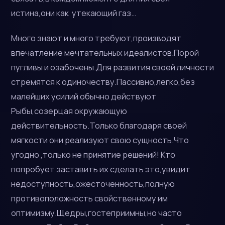
истина,они как утекающий газ…
Много знают и много требуют,производят
впечатление мечтательных идеалистов.Порой
пугливы и озабочены.Для развития своей личности
стремятся к одиночеству.Пассивно,легко,без
малейших усилий обычно действуют
Рыбы,созерцая окружающую
действительность.Только благодаря своей
мягкости они реализуют свою сущность.Что
угодно ,только не принятие решений! Кто
попробует заставить их сделать это,увидит
недоступность,ожесточенность,полную
противоположность свойственному им
оптимизму.Щедры,гостеприимны,но часто