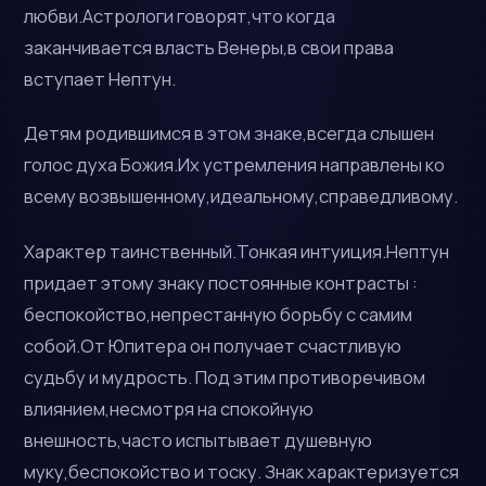
любви.Астрологи говорят,что когда
заканчивается власть Венеры,в свои права
вступает Нептун.
Детям родившимся в этом знаке,всегда слышен
голос духа Божия.Их устремления направлены ко
всему возвышенному,идеальному,справедливому.
Характер таинственный.Тонкая интуиция.Нептун
придает этому знаку постоянные контрасты :
беспокойство,непрестанную борьбу с самим
собой.От Юпитера он получает счастливую
судьбу и мудрость. Под этим противоречивом
влиянием,несмотря на спокойную
внешность,часто испытывает душевную
муку,беспокойство и тоску. Знак характеризуется