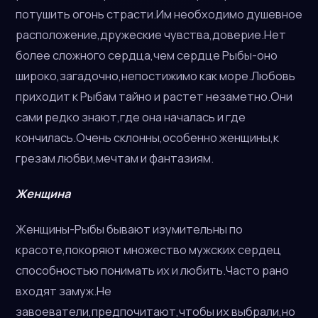
потушить огонь страсти.Им необходимо душевное
расположение,дружеские чувства,доверие.Нет
более сложного сердца,чем сердце Рыбы-оно
широко,загадочно,непостижимо как море.Любовь
приходит к Рыбам тайно и растет незаметно.Они
сами редко знают,где она началась и где
кончилась.Очень склонны,особенно женщины,к
грезам любви,мечтам и фантазиям.
Женщина
Женщины-Рыбы бывают изумительны по
красоте,покоряют множество мужских сердец
способностью понимать их и любить.Часто рано
входят замуж.Не
завоеватели,предпочитают,чтобы их выбрали,но