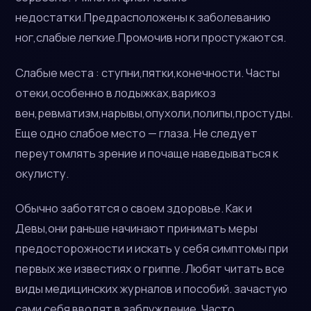
недостатки.Предрасположены к заболеванию
ног,слабые легкие.Промочив ноги простужаются.
Слабые места : ступни,пятки,конечности. Часты
отеки,особенно в лодыжках,варикоз
вен,ревматизм,нарывы,опухоли,полипы,простуды.
Еще одно слабое место — глаза. Не следует
переутомлять зрение и почаще наведываться к
окулисту.
Обычно заботятся о своем здоровье. Как и
Девы,они раньше начинают принимать меры
предосторожности и искать у себя симптомы при
первых же известиях о гриппе. Любят читать все
виды медицинских журналов и пособий. зачастую
сами себя вводят в заблуждение. Часто