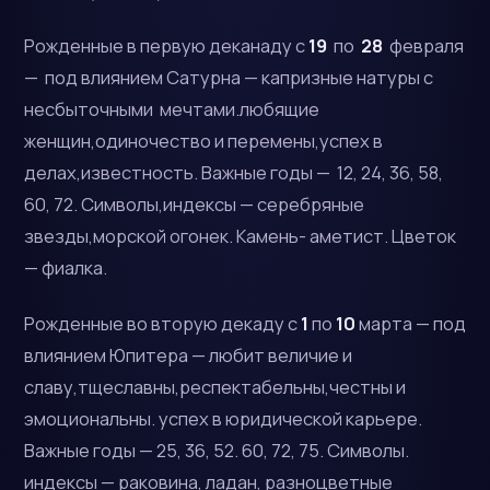
Рожденные в первую деканаду с
19
по
28
февраля
— под влиянием Сатурна — капризные натуры с
несбыточными мечтами.любящие
женщин,одиночество и перемены,успех в
делах,известность. Важные годы — 12, 24, 36, 58,
60, 72. Символы,индексы — серебряные
звезды,морской огонек. Камень- аметист. Цветок
— фиалка.
Рожденные во вторую декаду с
1
по
10
марта — под
влиянием Юпитера — любит величие и
славу,тщеславны,респектабельны,честны и
эмоциональны. успех в юридической карьере.
Важные годы — 25, 36, 52. 60, 72, 75. Символы.
индексы — раковина, ладан, разноцветные