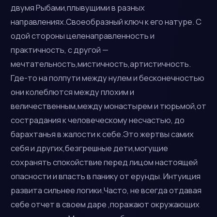
двумя Рыбами,плывущими в разных
направлениях.Своеобразный ключ к его натуре. С
одой стороны целенаправленность и
практичность, с другой —
мечтательность,мистичность,артистичность.
Где-то на полпути между нулем и бесконечностью
они колеблются между плохим и
величественным,между монастырем и тюрьмой,от
сострадания к человеческому несчастью, до
барахтанья в жалости к себе.Это жертвы самих
себя и других,безгрешные дети,могущие
сохранять спокойствие перед лицом настоящей
опасности и впасть в панику от ерунды. Интуиция
развита сильнее логики.Часто, не всегда отдавая
себе отчет в своем даре ,поражают окружающих