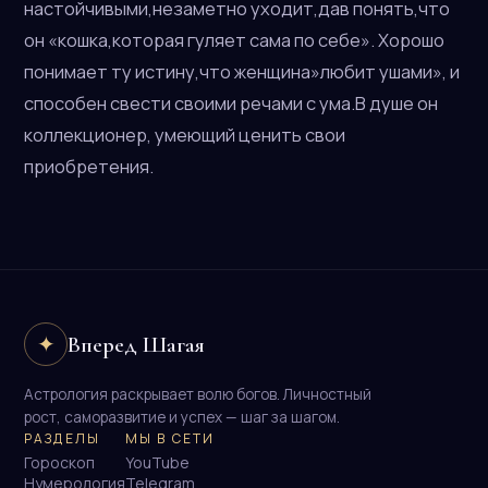
настойчивыми,незаметно уходит,дав понять,что
он «кошка,которая гуляет сама по себе». Хорошо
понимает ту истину,что женщина»любит ушами», и
способен свести своими речами с ума.В душе он
коллекционер, умеющий ценить свои
приобретения.
Вперед Шагая
✦
Астрология раскрывает волю богов. Личностный
рост, саморазвитие и успех — шаг за шагом.
РАЗДЕЛЫ
МЫ В СЕТИ
Гороскоп
YouTube
Нумерология
Telegram