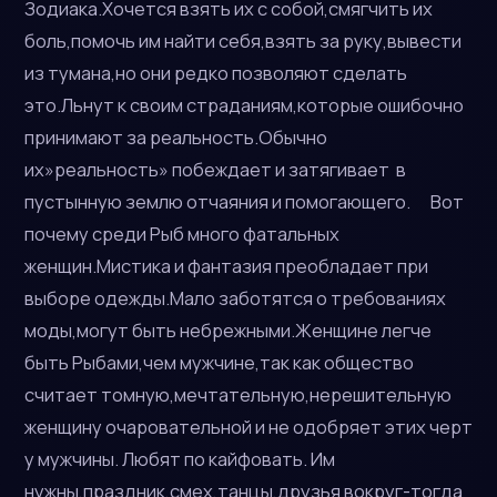
Зодиака.Хочется взять их с собой,смягчить их
боль,помочь им найти себя,взять за руку,вывести
из тумана,но они редко позволяют сделать
это.Льнут к своим страданиям,которые ошибочно
принимают за реальность.Обычно
их»реальность» побеждает и затягивает в
пустынную землю отчаяния и помогающего. Вот
почему среди Рыб много фатальных
женщин.Мистика и фантазия преобладает при
выборе одежды.Мало заботятся о требованиях
моды,могут быть небрежными.Женщине легче
быть Рыбами,чем мужчине,так как общество
считает томную,мечтательную,нерешительную
женщину очаровательной и не одобряет этих черт
у мужчины. Любят по кайфовать. Им
нужны,праздник,смех,танцы,друзья вокруг-тогда