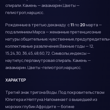
спирали. Камень — аквамарин.Цветы —
гелиотроп,нарцисс.
Рожденные в третью деканаду с
11
по
20
марта —
под влиянием Марса — жеманные претенциозные
натуры.общительные,чувственные,предупредитель
коллективные развлечения.Важные годы — 12,
15,24,30, 36,45,48,60,72. Символы,индексы —
наутилус,перламутровая спираль. Камень —
аквамарин. Цветы -гелиотроп,нарцисс.
ХАРАКТЕР
Третий знак тригона Воды. Под покровительством
Юпитера и Нептуна.Напоминает о вышедшей из
морских глубин Афродите — богине