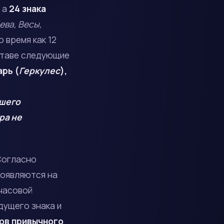
,
а
24 знака
ева, Весы,
то время как 12
оставе следующие
рь (
Геркулес
),
ашего
ра не
Согласно
роявляются на
 часовой
дущего знака и
ков привычного