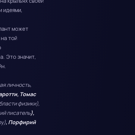
 на крыльях своей
и идеями,
алант может
 на той
о
а. Это значит,
йн.
ая личность,
ротти, Томас
бласти физики),
ий писатель
),
ру)
, Порфирий