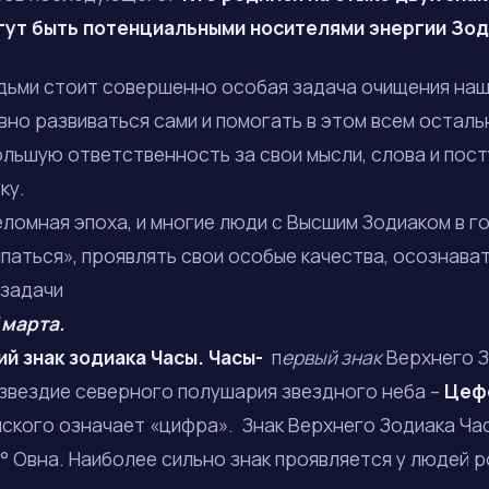
огут быть потенциальными носителями энергии Зо
дьми стоит совершенно особая задача очищения наше
но развиваться сами и помогать в этом всем осталь
льшую ответственность за свои мысли, слова и пост
ку.
ломная эпоха, и многие люди с Высшим Зодиаком в г
паться», проявлять свои особые качества, осознава
 задачи
 марта.
Часы-
п
ервый знак
Верхнего З
звездие северного полушария звездного неба –
Цеф
нского означает «цифра». Знак Верхнего Зодиака Ч
7° Овна. Наиболее сильно знак проявляется у людей 