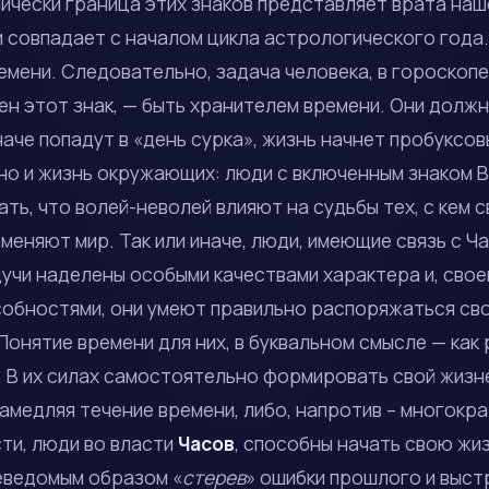
ически граница этих знаков представляет врата наш
 совпадает с началом цикла астрологического года.
емени. Следовательно, задача человека, в гороскопе
н этот знак, — быть хранителем времени. Они должн
аче попадут в «день сурка», жизнь начнет пробуксов
 но и жизнь окружающих: люди с включенным знаком 
ть, что волей-неволей влияют на судьбы тех, с кем с
 меняют мир. Так или иначе, люди, имеющие связь с Ч
дучи наделены особыми качествами характера и, свое
собностями, они умеют правильно распоряжаться сво
Понятие времени для них, в буквальном смысле — как
 В их силах самостоятельно формировать свой жизне
медляя течение времени, либо, напротив – многокра
ти, люди во власти
Часов
, способны начать свою жиз
неведомым образом «
стерев
» ошибки прошлого и выст