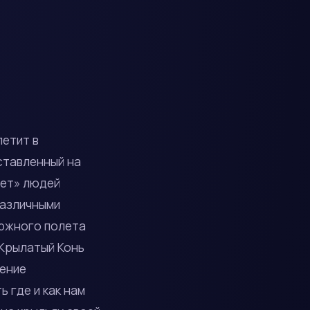
летит в
ставленный на
яет» людей
различными
ержного полета
.Крылатый Конь
нение
 где и как нам