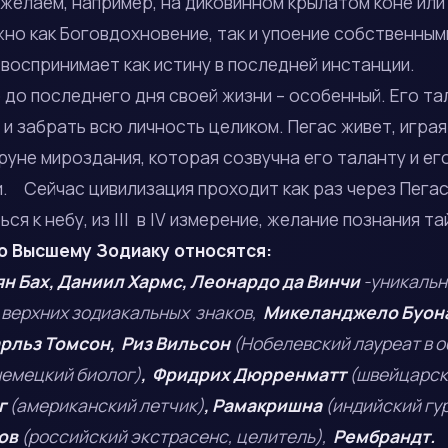
ожелаем, например, на диковинном крылатом коне или
но как Боговдохновение, так и упоение собственным
воспринимает как истину в последней инстанции.
 до последнего дня своей жизни – особенный. Его т
 и забрать всю личность целиком. Пегас живет, играя
уне мироздания, которая созвучна его таланту и ег
. Сейчас цивилизация проходит как раз через Пегас
я к небу, из III в IV измерение, желание познания та
по Высшему Зодиаку относятся:
н Бах, Даниил Хармс, Леонардо да Винчи
-уникальн
 верхних зодиакальных знаков,
Микеланджело Буона
рльз Томсон, Риз Вильсон
(Нобелевский лауреат в о
немецкий биолог)
, Фридрих Дюрренматт
(швейцарск
г
(американский летчик)
, Рамакришна
(
индийский гу
нов
(российский экстрасенс, целитель),
Рембрандт.