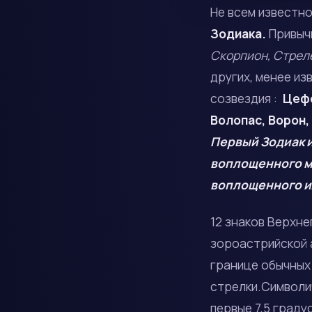
Не всем известно
Зодиака.
Привычн
Скорпион, Стреле
других, менее из
созвездия :
Цефе
Волопас, Ворон,
Первый Зодиак и
воплощенного ми
воплощенного и
12 знаков Верхн
зороастрийской 
границе обычных 
стрелки.Символич
первые 7,5 град