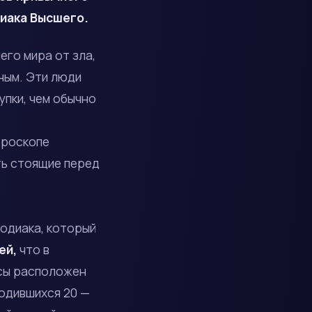
диака Высшего.
го мира от зла,
ным. Эти люди
упки, чем обычно
ороскопе
ть стоящие перед
одиака, который
ей,
что в
асы расположен
родившихся 20 —