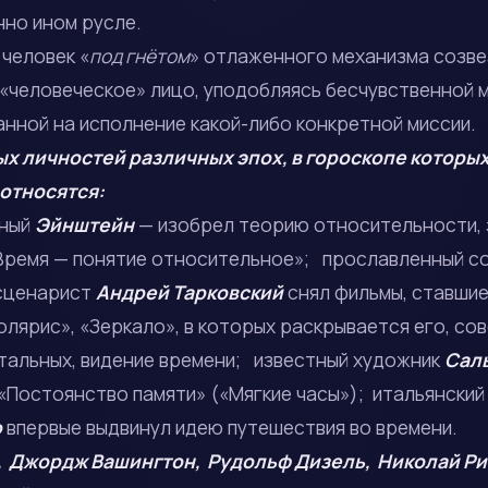
нно ином русле.
 человек «
под гнётом
» отлаженного механизма созве
 «человеческое» лицо, уподобляясь бесчувственной 
нной на исполнение какой-либо конкретной миссии.
ых личностей различных эпох, в гороскопе которы
относятся:
ёный
Эйнштейн
— изобрел теорию относительности, 
Время — понятие относительное»; прославленный с
 сценарист
Андрей Тарковский
снял фильмы, ставшие
олярис», «Зеркало», в которых раскрывается его, с
стальных, видение времени; известный художник
Сал
 «Постоянство памяти» («Мягкие часы»); итальянски
о
впервые выдвинул идею путешествия во времени.
, Джордж Вашингтон, Рудольф Дизель, Николай Р