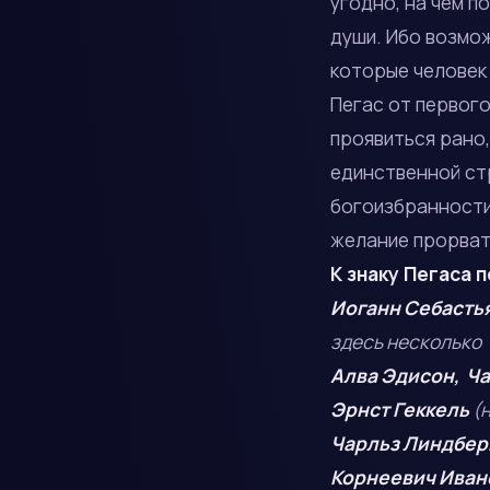
угодно, на чем п
души. Ибо возмож
которые человек 
Пегас от первого
проявиться рано,
единственной стр
богоизбранности
желание прорватьс
К знаку Пегаса 
Иоганн Себастья
здесь несколько
Алва Эдисон, Ча
Эрнст Геккель
(
Чарльз Линдбер
Корнеевич Ива