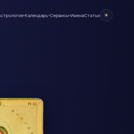
☀
Астрология
Календарь
Сервисы
Имена
Cтатьи