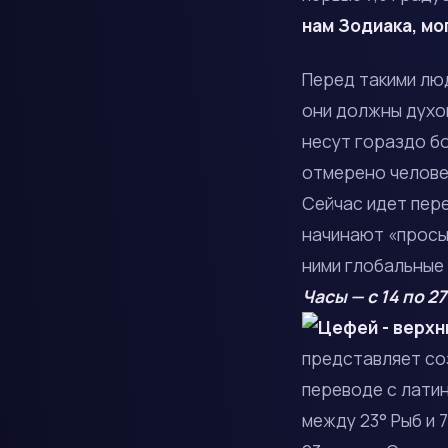
нам Зодиака, м
Перед такими лю
они должны духов
несут гораздо бо
отмерено челове
Сейчас идет пере
начинают «просы
ними глобальные
Часы — с 14 по 27
представляет со
переводе с лати
между 23° Рыб и 