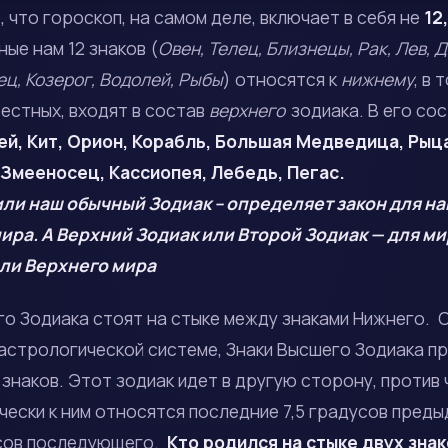
, что гороскоп, на самом деле, включает в себя не
12
ые нам 12 знаков (
Овен, Телец, Близнецы, Рак, Лев, Д
ц, Козерог, Водолей, Рыбы
) относятся к
нижнему
, в 
вестных, входят в состав
верхнего
зодиака. В его с
й, Кит, Орион, Корабль, Большая Медведица, Рыца
 Змееносец, Кассиопея, Лебедь, Пегас.
ли наш обычный Зодиак – определяет закон для н
ра. А Верхний Зодиак или Второй Зодиак — для ми
ли Верхнего мира
его Зодиака стоят на стыке между знаками Нижнего. 
астрологической системе, Знаки Высшего Зодиака п
знаков. Этот зодиак идет в другую сторону, против
ески к ним относятся последние 7,5 градусов преды
усов последующего.
Кто родился на стыке двух зна