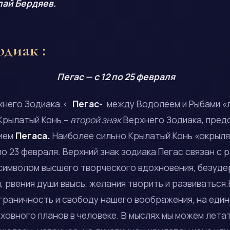
лай Бердяев.
одиак :
Пегас — с 12 по 25 февраля
<
Пегас-
между Водолеем и Рыбами «
Крылатый Конь –
второй знак
Верхнего Зодиака, пред
ием
Пегаса.
Наиболее сильно Крылатый Конь «окрыл
по 23 февраля. Верхний знак зодиака Пегас связан с 
 символом высшего творческого вдохновения, безуд
, рвения души ввысь, желания творить и развиваться
зграничность и свободу нашего воображения, на еди
ховного планов в человеке. В мыслях мы можем летать