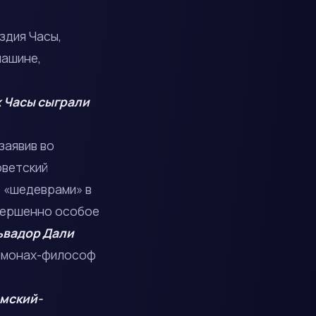
здия Часы,
машине,
х Часы сыграли
заявив во
оветский
 «шедеврами» в
овершенно особое
ьвадор Дали
й монах-философ
имский-