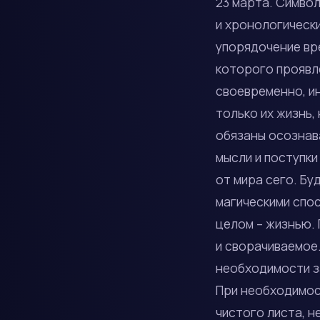
23 марта. Символ
и хронологически
упорядочение вр
которого проявле
своевременно, ин
только их жизнь,
обязаны осознава
мысли и поступки
от мира сего. Бу
магическими спо
целом – жизнью. 
и сворачиваемое.
необходимости за
При необходимос
чистого листа, 