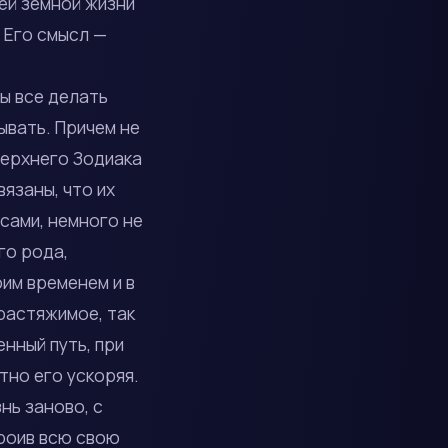
ей земной жизни
 Его смысл —
ы все делать
ывать. Причем не
Верхнего Зодиака
вязаны, что их
асами, немного не
го рода,
им временем и в
 растяжимое, так
нный путь, при
тно его ускоряя.
нь заново, с
роив всю свою