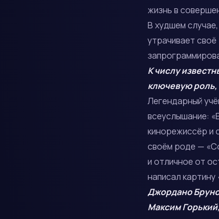
жизнь в соверше
В худшем случае,
утрачивает своё
запрограммирова
К числу известн
ключевую роль, 
Легендарный уч
всеуслышание: «
кинорежиссёр и
своём роде — «С
и отличное от о
написал картину
Джордано Брун
Максим Горький