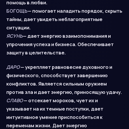
помощь в любви.
БОГОЩЬ
— помогает наладить порядок, скрыть
тайны, дает увидеть неблагоприятные
ситуации.
ЯСУНЬ
— дает энергию взаимопонимания и
упрочения успеха и бизнеса. Обеспечивает
защиту в целительстве.
ДАРО
— укрепляет равновесие духовного и
физического, способствует завершению
конфликтов. Является сильным оружием
против зла и дает энергию, приносящую удачу.
СЛАВО
— отсекает мороков, чует их и
указывает на их темные поступки, дает
интуитивное умение приспособиться к
переменам жизни. Дает энергию