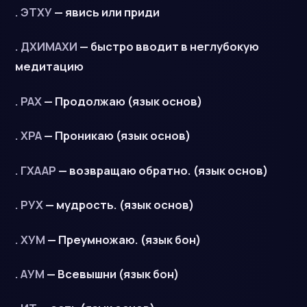
. ЭТХУ
— явись или приди
. ДХИМАХИ
— быстро вводит в неглубокую
медитацию
. РАХ
— Продолжаю (язык основ)
. ХРА
— Проникаю (язык основ)
. ГХААР
— возвращаю обратно. (язык основ)
. РУХ
— мудрость. (язык основ)
. ХУМ
— Преумножаю. (язык бон)
. АУМ
— Всевышни (язык бон)