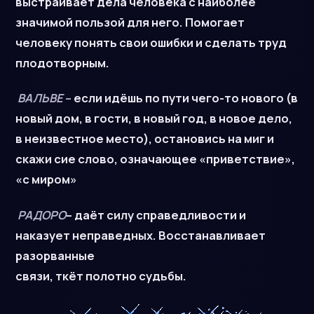
выстраивает дела человека с наиболее
значимой пользой для него. Помогает
человеку понять свои ошибки и сделать труд
плодотворным.
ВАЛЬВЕ
–
если идёшь по пути чего-то нового (в
новый дом, в гости, в новый год, в новое дело,
в неизвестное место), остановись на миг и
скажи сие слово, означающее «приветствие»,
«с миром»
РАДОРО
– даёт силу справедливости и
наказует неправедных. Восстанавливает
разорванные
связи, ткёт полотно судьбы.