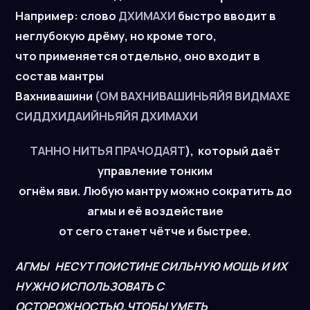
Например: слово
ДХИМАХИ
быстро вводит в
неглубокую дрёму, но кроме того,
что применяется отдельно, оно входит в
состав мантры
Вахнивашини
(ОМ ВАХНИВАШИНЬЯЙЯ ВИДМАХЕ
СИДДХИДАИЙНЬЯЙЯ ДХИМАХИ
ТАННО НИТЬЯ ПРАЧОДАЯТ
), который даёт
управление тонким
огнём яви. Любую мантру можно сократить до
агмы и её воздействие
от сего станет чётче и быстрее.
АГМЫ НЕСУТ ПОИСТИНЕ СИЛЬНУЮ МОЩЬ И ИХ
НУЖНО ИСПОЛЬЗОВАТЬ С
ОСТОРОЖНОСТЬЮ,ЧТОБЫ УМЕТЬ