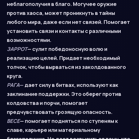
неблагополучия в благо. Могучее оружие
против хаоса, может проникнуть в тайны
любого мира, даже если нет связей. Помогает
установить связи и контакты с различными
возможностями.
ЗАРРОТ
— сулит победоносную волю и
реализацию целей. Придает необходимый
толчок, чтобы вырваться из заколдованного
круга.
РАГА
—
дает силу в битвах, используют как
заклинание поддержки. Это оберег против
колдовства и порчи, помогает
предчувствовать грозящую опасность.
ВЕСЕ
— помогает подняться по ступеням к
славе, карьере или материальному
благополучию. Не дает возвыситься тому, кто