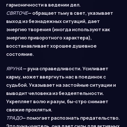
гармоничности в ведении дел.
СВЯТОЧЕ
— обращает тьму в свет, указывает
выход из безнадежных ситуаций, дает
энергию творения (иногда используют как
энергию приворотного характера),
восстанавливает хорошее душевное
состояние.
ЯРУНА
— руна справедливости. Усиливает
карму, может ввергнуть нас в поединок с
судьбой. Указывает на застойные ситуации и
выводит человека из бездеятельности.
Укрепляет волю и разум, бы-стро снимает
свежие проклятья.
ТРАДО
— помогает распознать предательство.
Это руна-учитель, она дает силы для активных