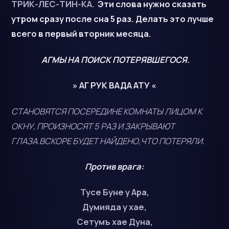
ТРИК-ЛЕС-ТИН-КА
.
Эти слова нужно сказать
утром сразу после сна 5 раз. Делать это лучше
всего в первый вторник месяца.
АГМЫ НА ПОИСК ПОТЕРЯВШЕГОСЯ.
» АГ РУК ВАДА АТУ «
СТАНОВЯТСЯ ПОСЕРЕДИНЕ КОМНАТЫ ЛИЦОМ К
ОКНУ, ПРОИЗНОСЯТ 5 РАЗ И ЗАКРЫВАЮТ
ГЛАЗА.ВСКОРЕ БУДЕТ НАЙДЕНО,ЧТО ПОТЕРЯЛИ.
Против врага:
Тусе Буне у Ара,
Думияда у хае,
Сетумъ хае Дуна,