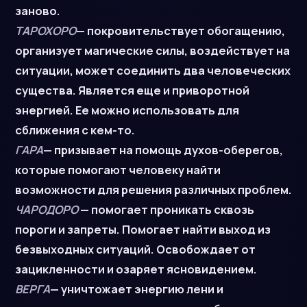
заново.
ТАРОХОРО
— покровительствует обогащению,
организует магические силы, воздействует на
ситуации, может соединить два человеческих
существа. Является еще и приворотной
энергией. Ее можно использовать для
сближения с кем-то.
ГАРА
— призывает на помощь духов-оберегов,
которые помогают человеку найти
возможности для решения различных проблем.
ЧАРОДОРО
— помогает проникать сквозь
пороги и запреты. Помогает найти выход из
безвыходных ситуаций. Освобождает от
зацикленности и озаряет ясновидением.
ВЕРГА
— уничтожает энергию лени и