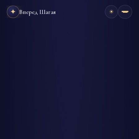
✦
Вперед Шагая
☀