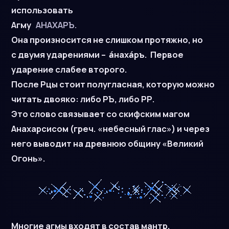
использовать
Агму
АНАХАРЪ.
Она произносится не слишком протяжно, но
с двумя ударениями – а́наха́ръ. Первое
ударение слабее второго.
После Рцы стоит полугласная, которую можно
читать двояко: либо РЪ, либо РР.
Это слово связывает со скифским магом
Анахарсисом (греч. «небесный глас») и через
него выводит на древнюю общину «Великий
Огонь».
Многие агмы входят в состав мантр.