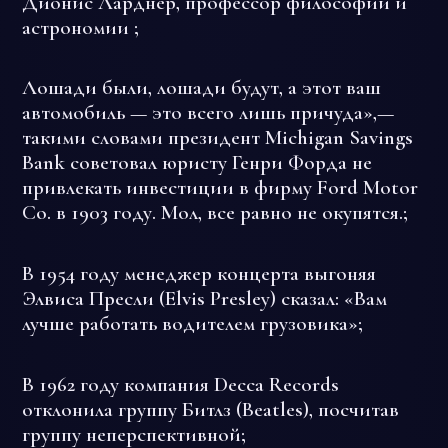
Дионис Ларднер, профессор философии и
астрономии ;
Лошади были, лошади будут, а этот ваш
автомобиль — это всего лишь причуда»,—
такими словами президент Michigan Savings
Bank советовал юристу Генри Форда не
привлекать инвестиции в фирму Ford Motor
Co. в 1903 году. Мол, все равно не окупятся.;
В 1954 году менеджер концерта выгоняя
Элвиса Пресли (Elvis Presley) сказал: «Вам
лучше работать водителем грузовика»;
В 1962 году компания Decca Records
отклонила группу Битлз (Beatles), посчитав
группу неперспективной;