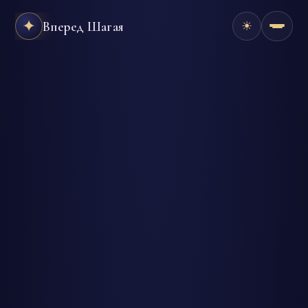
✦
Вперед Шагая
☀