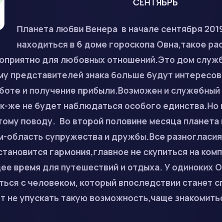
СЕНТЯБРЬ
Планета любви Венера в начале сентября 201
находиться в 6 доме гороскопа Овна,такое р
гоприятно для любовных отношений.Это дом служ
му представителей знака больше будут интересов
боте и получение прибыли.Возможен и служебный 
к-же не будет наблюдаться особого единства.Но 
тому поводу. Во второй половине месяца планета
м-область супружества и дружбы.Все разногласия
становится гармония,главное не скупиться на ко
е время для путешествий и отдыха. У одиноких О
ься с человеком, который впоследствии станет с
 не упускать такую возможность,чаще знакомитьс