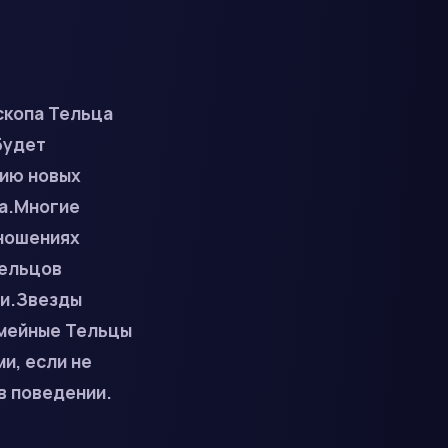
скопа Тельца
будет
нию новых
а.Многие
тношениях
Тельцов
ни.Звезды
емейные Тельцы
и, если не
в поведении.