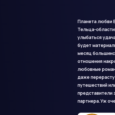
Планета любви В
Тельца-области
улыбаться удача
будет материал
месяц большинс
отношения накро
любовные роман
даже перерастут
путешествий ил
представители з
партнера.Уж оче