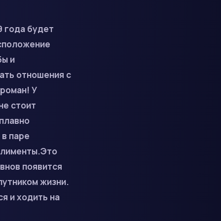
9 года будет
асположение
бы и
ать отношения с
роман! У
не стоит
 плавно
 в паре
мплименты.Это
внов появится
путником жизни.
я и ходить на