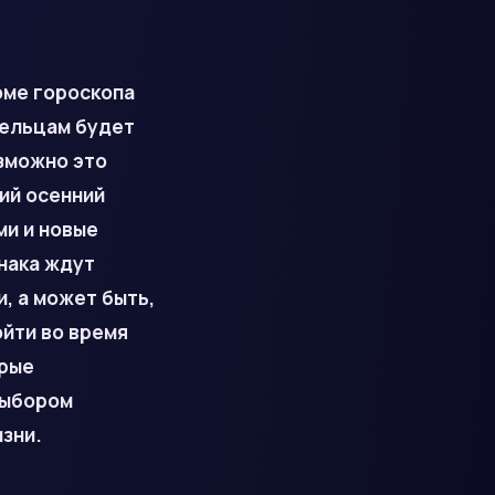
оме гороскопа
Тельцам будет
озможно это
ий осенний
и и новые
нака ждут
, а может быть,
йти во время
орые
выбором
изни.