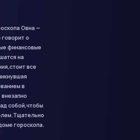
роскопа Овна —
 говорит о
ные финансовые
шатся на
ия,стоит все
никнувшая
ованием в
 внезапно
ад собой,чтобы
ролем.Тщательно
доме гороскопа.