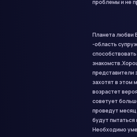
проблемы и не 
Планета любви В
-область супру
способствовать
знакомств.Хоро
представители 
захотят в этом 
возрастет веро
советует больш
проведут месяц 
будут пытаться 
Необходимо уме