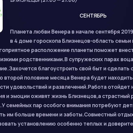
СЕНТЯБРЬ
Планета любви Венера в начале сентября 2019
в 4 доме гороскопа Близнецов-область семьи
агоприятное расположение планеты поможет внес
лизкими родственниками.В супружеских парах воц
ие.Захочется благоустроить свой быт и сделать 
 второй половине месяца Венера будет находитьс
сти удовольствий и развлечений.Работа отойдет 
я и эмоции оживят жизнь Близнецов,а страстный 
м.У семейных пар особого внимания потребуют де
ть им больше времени и заботы.Совместный отдых
вовать установлению особенно теплых и доверит