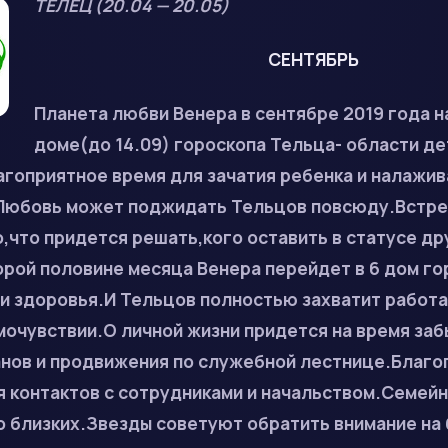
ТЕЛЕЦ (20.04 — 20.05)
СЕНТЯБРЬ
Планета любви Венера в сентябре 2019 года н
доме(до 14.09) гороскопа Тельца- области де
агоприятное время для зачатия ребенка и налажи
.Любовь может поджидать Тельцов повсюду.Встре
,что придется решать,кого оставить в статусе дру
орой половине месяца Венера перейдет в 6 дом го
и здоровья.И Тельцов полностью захватит работа 
очувствии.О личной жизни придется на время заб
нов и продвижения по служебной лестнице.Благо
я контактов с сотрудниками и начальством.Семей
о близких.Звезды советуют обратить внимание на