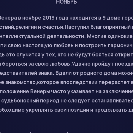
НОЯБРЬ
енера в ноябре 2019 года находится в 9 доме гор
ствий,религии и счастья.Наступил благоприятный
интеллектуальной деятельности. Многие одиноки
айти свою настоящую любовь и построить гармони
ь это случится у тех, кто не будут бояться открыт
и бороться за свою любовь.Удачно пройдут поездк
едставителей знака. Вдали от родного дома можн
ое знакомство,которое впоследствии перерастет 
положение Венеры часто указывает на заключение
 судьбоносный период не следует останавливатьс
обходимо укреплять свои позиции и продолжать д