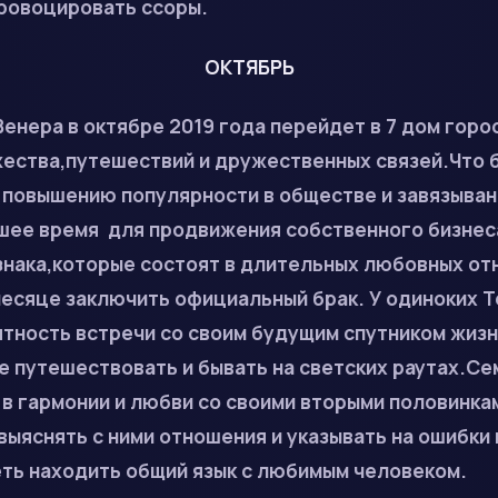
провоцировать ссоры.
ОКТЯБРЬ
енера в октябре 2019 года перейдет в 7 дом горо
жества,путешествий и дружественных связей.Что 
 повышению популярности в обществе и завязыва
шее время для продвижения собственного бизнес
знака,которые состоят в длительных любовных о
месяце заключить официальный брак. У одиноких 
ятность встречи со своим будущим спутником жиз
е путешествовать и бывать на светских раутах.С
в гармонии и любви со своими вторыми половинкам
выяснять с ними отношения и указывать на ошибки 
ть находить общий язык с любимым человеком.