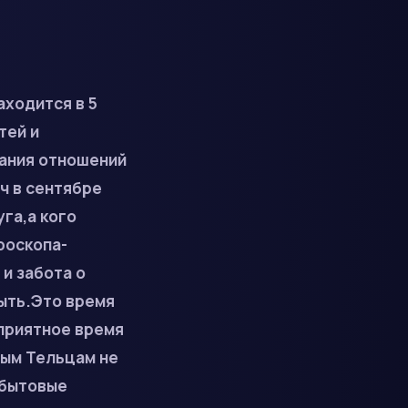
аходится в 5
тей и
вания отношений
ч в сентябре
га,а кого
роскопа-
и забота о
ыть.Это время
приятное время
ным Тельцам не
 бытовые