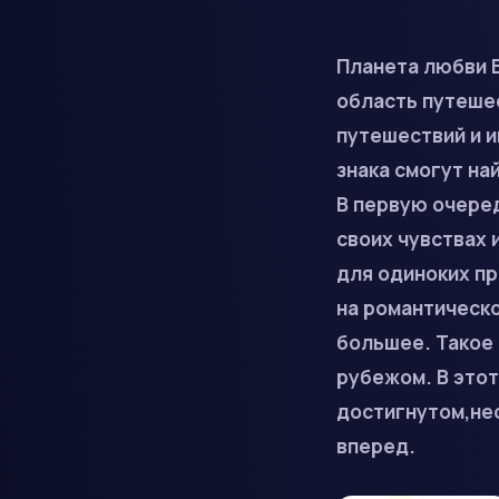
Планета любви В
область путеше
путешествий и 
знака смогут н
В первую очеред
своих чувствах 
для одиноких пр
на романтическ
большее. Такое 
рубежом. В этот
достигнутом,не
вперед.