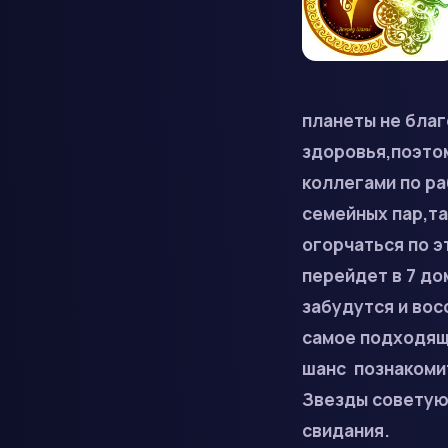
планеты не бла
здоровья,поэто
коллегами по ра
семейных пар,та
огорчаться по э
перейдет в 7 до
забудутся и вос
самое подходяще
шанс познакомит
Звезды советуют
свидания.