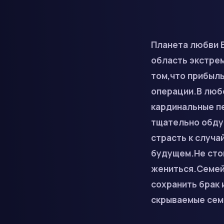
Планета любви В
область экстрем
том,что прибыл
операции.В люб
кардинальные пе
тщательно обду
страсть к случ
будущем.Не сто
жениться.Семей
сохранить брак
скрываемые семе