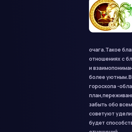
очага.Такое бл
отношениях с б
и взаимопониман
более уютным.Во
гороскопа -обла
план,переживани
забыть обо все
советуют удели
будет способст
отношений.