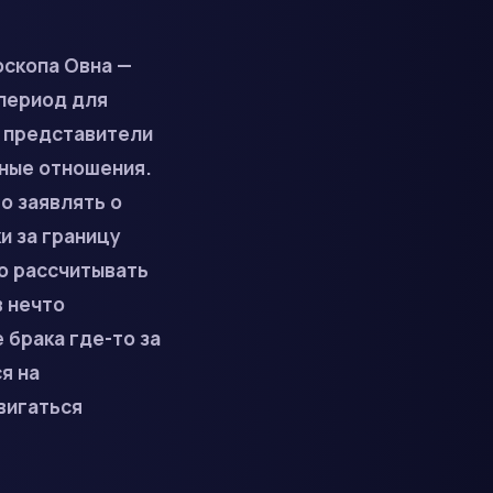
оскопа Овна —
 период для
е представители
чные отношения.
о заявлять о
и за границу
о рассчитывать
в нечто
 брака где-то за
я на
вигаться