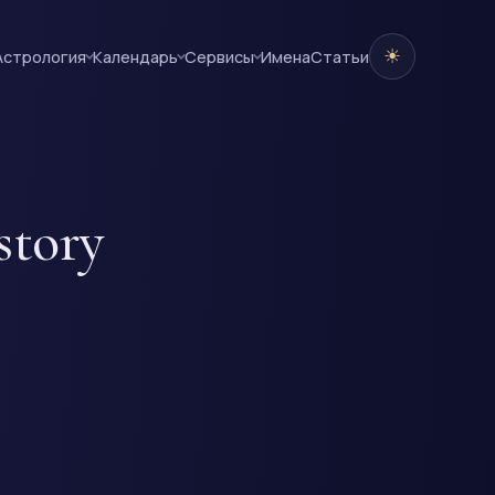
☀
Астрология
Календарь
Сервисы
Имена
Cтатьи
story