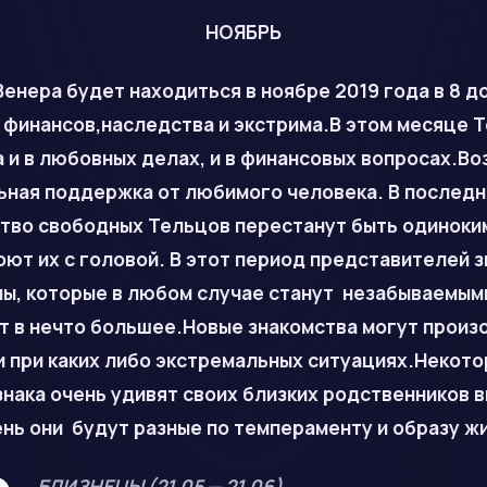
НОЯБРЬ
енера будет находиться в ноябре 2019 года в 8 д
 финансов,наследства и экстрима.В этом месяце 
 и в любовных делах, и в финансовых вопросах.В
ьная поддержка от любимого человека. В последн
тво свободных Тельцов перестанут быть одиноким
ют их с головой. В этот период представителей з
ы, которые в любом случае станут незабываемыми
 в нечто большее.Новые знакомства могут произо
и при каких либо экстремальных ситуациях.Некот
нака очень удивят своих близких родственников 
нь они будут разные по темпераменту и образу ж
БЛИЗНЕЦЫ (21.05 — 21.06)