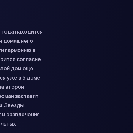
 года находится
 и домашнего
ти гармонию в
арится согласие
свой дом еще
я уже в 5 доме
на второй
роман заставит
ти.Звезды
 и развлечения
ельных