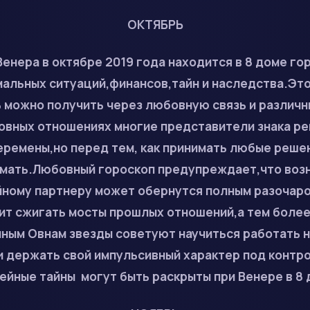
ОКТЯБРЬ
енера в октябре 2019 года находится в 8 доме го
альных ситуаций,финансов,тайн и наследства.Это
ь можно получить через любовную связь и различ
овных отношениях многие представители знака ре
ремены,но перед тем, как принимать любые решен
мать.Любовный гороскоп предупреждает,что воз
айному партнеру может обернутся полным разочар
ит сжигать мосты прошлых отношений,а тем более
ным Овнам звезды советуют научиться работать н
 и держать свой импульсивный характер под конт
йные тайны могут быть раскрыты при Венере в 8 