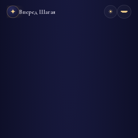
✦
Вперед Шагая
☀