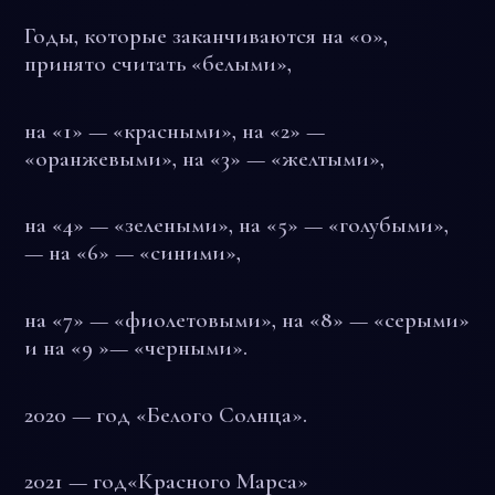
Годы, которые заканчиваются на
«0»
,
принято считать «белыми»,
на
«1»
— «красными», на
«2»
—
«оранжевыми», на
«3»
— «желтыми»,
на
«4»
— «зелеными», на
«5»
— «голубыми»,
— на
«6»
— «синими»,
на
«7»
— «фиолетовыми», на
«8»
— «серыми»
и на
«9 »
— «черными».
2020 — год «Белого Солнца».
2021
— год«Красного Марса»