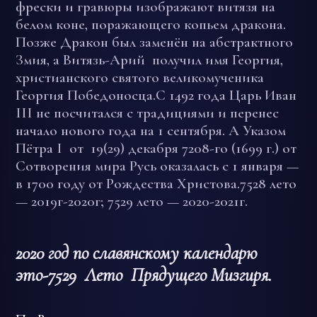
фрески и гравюры изображают витязя на
белом коне, поражающего копьем дракона.
Позже Дракон был заменён на абстрактного
Змия, а Витязь-Арий получил имя Георгия,
христианского святого великомученика
Георгия Победоносца.
С 1492 года Царь Иван
III не посчитался с традициями и перенес
начало нового года на 1 сентября. А Указом
Пётра I от 19(29) декабря 7208-го (1699 г.) от
Сотворения мира Русь оказалась с 1 января —
в 1700 году от Рождества Христова.7528 лето
— 2019г-2020г; 7529 лето — 2020-2021г.
2020 год по славянскому календарю
это-7529
Лето Прядущего Мизгиря.