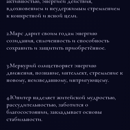
активностью, энергией действия,
вдохновением и неудержимым стремлением
к конкретной и ясной цели.
2.
Марс
дарит своим годам энергию
созидания, сплоченность и способность
сохранить и защитить приобретённое.
3.
Меркурий
олицетворяет энергию
движения, познание, интеллект, стремление к
новому, неизведанному, интригующему.
4.
Юпитер
наделяет житейской мудростью,
рассудительностью, заботится о
благосостоянии, закладывает основы
стабильности.