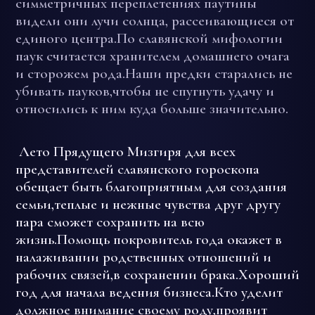
симметричных переплетениях паутины
видели они лучи солнца, рассеивающиеся от
единого центра.По славянской мифологии
паук считается хранителем домашнего очага
и сторожем рода.Наши предки старались не
убивать пауков,чтобы не спугнуть удачу и
относились к ним куда больше значительно.
Лето Прядущего Мизгиря для всех
представителей славянского гороскопа
обещает быть благоприятным для создания
семьи,теплые и нежные чувства друг другу
пара сможет сохранить на всю
жизнь.Помощь покровитель года окажет в
налаживании родственных отношений и
рабочих связей,в сохранении брака.Хороший
год для начала ведения бизнеса.Кто уделит
должное внимание своему роду,проявит