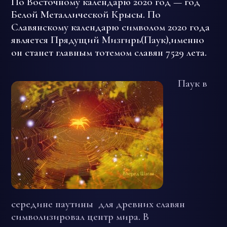
По Восточному календарю 2020 год — год
Белой Металлической Крысы. По
Славянскому календарю символом 2020 года
является Прядущий Мизгирь(Паук),именно
он станет главным тотемом славян 7529 лета.
Паук в
середине паутины для древних славян
символизировал центр мира. В