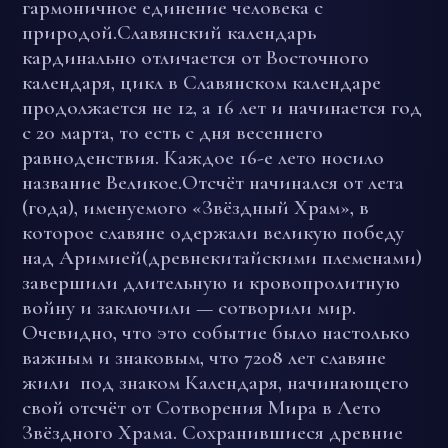
гармоничное единение человека с
природой.Славянский календарь
кардинально отличается от Восточного
календаря, цикл в Славянском календаре
продолжается не 12, а 16 лет и начинается год
с 20 марта, то есть с дня весеннего
равноденствия. Каждое 16-е лето носило
название Великое.
Отсчёт начинался от лета
(года), именуемого «Звёздный Храм», в
которое славяне одержали великую победу
над Аримией(древнекитайскими племенами)
завершили длительную и кровопролитную
войну и заключили — сотворили мир.
Очевидно, что это событие было настолько
важным и знаковым, что 7208 лет славяне
жили под знаком Календаря, начинающего
свой отсчёт от Сотворения Мира в Лето
Звёздного Храма. Сохранившиеся древние