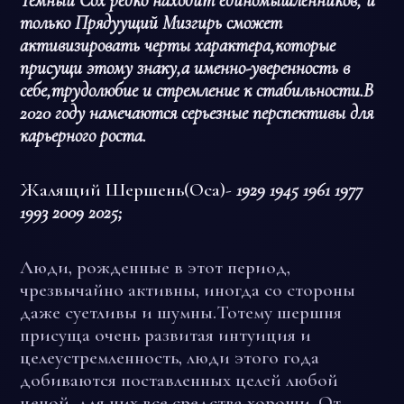
Темный Сох редко находит единомышленников, и
только Прядуущий Мизгирь сможет
активизировать черты характера,которые
присущи этому знаку,а именно-уверенность в
себе,трудолюбие и стремление к стабильности.В
2020 году намечаются серьезные перспективы для
карьерного роста.
Жалящий Шершень(Оса)-
1929 1945 1961 1977
1993 2009 2025;
Люди, рожденные в этот период,
чрезвычайно активны, иногда со стороны
даже суетливы и шумны.Тотему шершня
присуща очень развитая интуиция и
целеустремленность, люди этого года
добиваются поставленных целей любой
ценой, для них все средства хороши. От