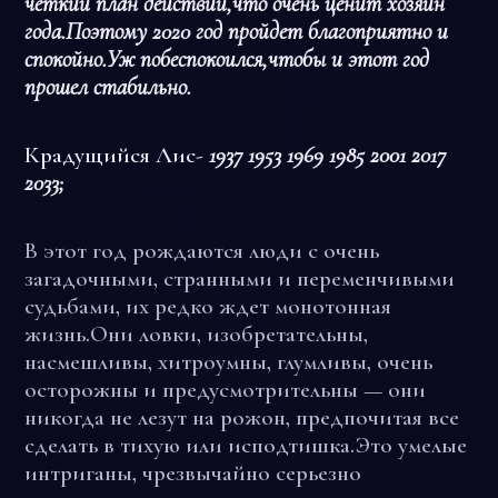
четкий план действий,что очень ценит хозяин
года.Поэтому 2020 год пройдет благоприятно и
спокойно.Уж побеспокоился,чтобы и этот год
прошел стабильно.
Крадущийся Лис-
1937 1953 1969 1985 2001 2017
2033;
В этот год рождаются люди с очень
загадочными, странными и переменчивыми
судьбами, их редко ждет монотонная
жизнь.Они ловки, изобретательны,
насмешливы, хитроумны, глумливы, очень
осторожны и предусмотрительны — они
никогда не лезут на рожон, предпочитая все
сделать в тихую или исподтишка.Это умелые
интриганы, чрезвычайно серьезно